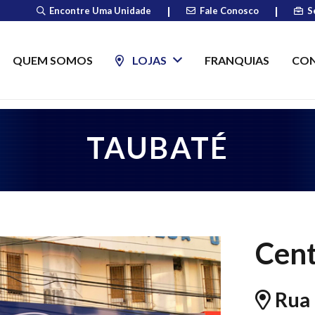
|
|
Encontre Uma Unidade
Fale Conosco
S
QUEM SOMOS
LOJAS
FRANQUIAS
CO
TAUBATÉ
Cen
Rua 