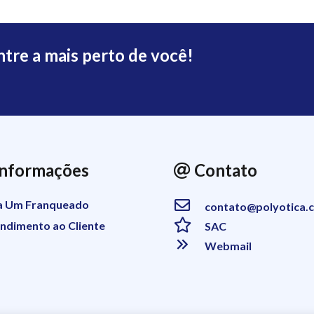
ntre a mais perto de você!
nformações
Contato
ja Um Franqueado
contato@polyotica.
endimento ao Cliente
SAC
Webmail