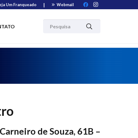
|
eja Um Franqueado
Webmail
NTATO
tro
Carneiro de Souza, 61B –