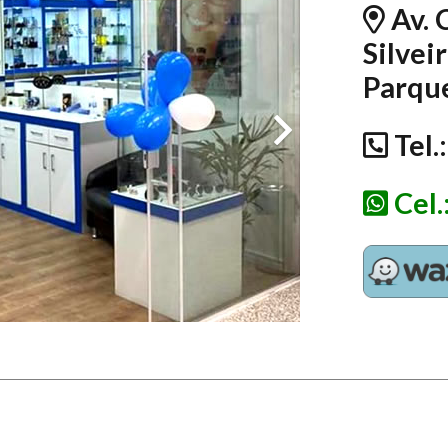
Av. 
Silveir
Parque
Tel.
Cel.