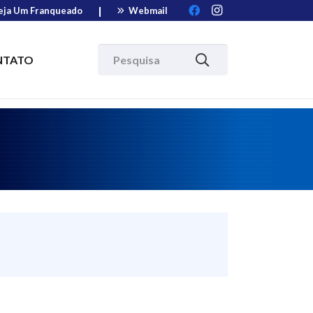
|
eja Um Franqueado
Webmail
NTATO