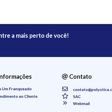
ntre a mais perto de você!
nformações
Contato
ja Um Franqueado
contato@polyotica.
endimento ao Cliente
SAC
Webmail